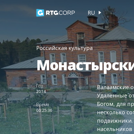
RU
Российская культура
Монастырски
Год
Валаамские о
2014
Удаленные от
Богом, для п
Время
00:25:36
несколько со
подвижники. 
насельников 