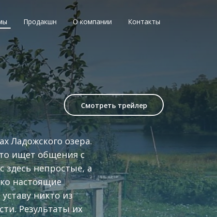
мы
Продакшн
О компании
Контакты
Смотреть трейлер
х Ладожского озера.
кто ищет общения с
с здесь непростые, а
ько настоящие
уставу никто из
ти. Результаты их