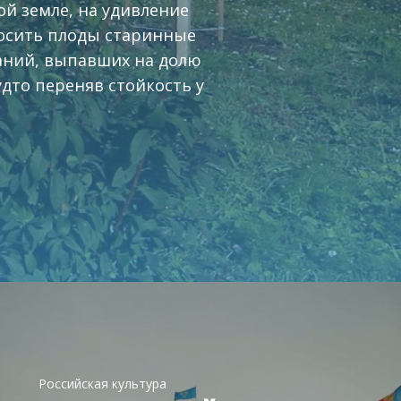
ой земле, на удивление
осить плоды старинные
аний, выпавших на долю
удто переняв стойкость у
Российская культура