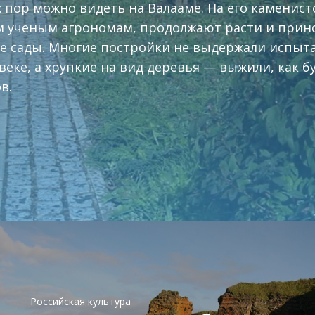
х пор можно видеть на Валааме. На его каменист
 ученым агрономам, продолжают расти и прин
е сады. Многие постройки не выдержали испыт
 веке, а хрупкие на вид деревья — выжили, как б
ов.
в
Российская культура