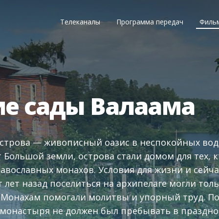
Телеканалы
Программа передач
Филь
е сады Валаама
строва — живописный оазис в неспокойных вода
 Большой земли, острова стали домом для тех, 
равославных монахов. Условия для жизни и сейча
т лет назад поселиться на архипелаге могли тол
Монахам помогали молитвы и упорный труд. По 
монастыря не должен был пребывать в празднос