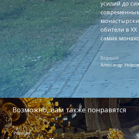
усилий до си
современным
монастырски
обители в XX
самих монах
Ведущий
Александр Уваро
Возможно, вам также понравятся
Религия