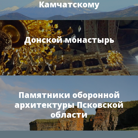
Камчатскому
Донской монастырь
Памятники оборонной
архитектуры Псковской
области