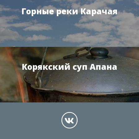
Горные реки Карачая
Корякский суп Апана